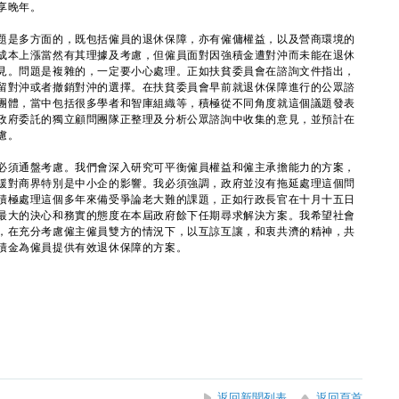
享晚年。
是多方面的，既包括僱員的退休保障，亦有僱傭權益，以及營商環境的
成本上漲當然有其理據及考慮，但僱員面對因強積金遭對沖而未能在退休
見。問題是複雜的，一定要小心處理。正如扶貧委員會在諮詢文件指出，
留對沖或者撤銷對沖的選擇。在扶貧委員會早前就退休保障進行的公眾諮
團體，當中包括很多學者和智庫組織等，積極從不同角度就這個議題發表
政府委託的獨立顧問團隊正整理及分析公眾諮詢中收集的意見，並預計在
慮。
須通盤考慮。我們會深入研究可平衡僱員權益和僱主承擔能力的方案，
緩對商界特別是中小企的影響。我必須強調，政府並沒有拖延處理這個問
積極處理這個多年來備受爭論老大難的課題，正如行政長官在十月十五日
最大的決心和務實的態度在本屆政府餘下任期尋求解決方案。我希望社會
，在充分考慮僱主僱員雙方的情況下，以互諒互讓，和衷共濟的精神，共
積金為僱員提供有效退休保障的方案。
返回新聞列表
返回頁首