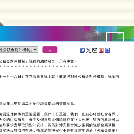
公積金對沖機制」議案的總結發言（只有中文）
＊
＊
＊
＊
＊
＊
＊
＊
＊
＊
＊
＊
＊
＊
＊
＊
＊
＊
＊
＊
＊
一月十六日）在立法會會議上就「取消強制性公積金對沖機制」議案的
及在上星期四二十多位議員提出的寶貴意見。
員退休保障的重要議題，我們十分重視。我們一直細心聆聽社會各界，
今次的討論所見，僱主及僱員對這個議題存在很大分歧，雙方的看法可以
強烈要求盡早取消對沖安排，認為對沖安排會減少僱員的強積金累算權
員堅決反對取消對沖，指取消對沖安排不但有違當年通過《強積金條例》