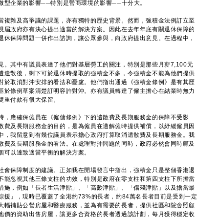
微型企業的影響──特別是營商環境的影響──十分大。
複雜及高爭議的課題，亦有獨特的歷史背景。然而，強積金法例訂立至
現屆政府亦有決心提出適當的解決方案。因此在去年年底有關退休保障的
退休保障問題一併作出諮詢，讓公眾參與，向政府提出意見。在過程中，
其中有議員表達了他們對基層勞工的關注，特別是那些月薪7,100元
遭遣散後，剩下可於退休時提取的強積金不多，令強積金不能為他們提供
對於取消對沖安排的看法和憂慮。他們指出通過《強積金條例》是有其歷
基於條例草案清楚訂明容許對沖。亦有議員轉達了僱主擔心在結業時無力
雙重付款有很大保留。
，應確保僱員在《僱傭條例》下的遣散費及長期服務金的保障不受影
散費及長期服務金的目的，是為僱員在遭解僱時提供補償，以紓緩僱員因
中，我留意到有幾位議員表示擔心政府打算取消遺散費及長期服務金。我
散費及長期服務金的看法。在處理對沖問題的同時，政府必然會同時顧及
個可以達致適當平衡的解決方案。
會保障制度的建議。正如我在開場發言中指出，強積金只是整個香港退
不能忽視其他三條支柱的功效，特別是政府在零支柱和第四支柱下所擔當
措施，例如「長者生活津貼」、「高齡津貼」、「傷殘津貼」以及擔當最
綜援」，現時已覆蓋了全港約73%的長者，約84萬名長者目前是受到一定
大幅補貼公營房屋和醫療服務，並為有需要的長者，提供社區和院舍照顧
地價的資助出售房屋，讓更多合資格的長者透過該計劃，每月獲得穩定收