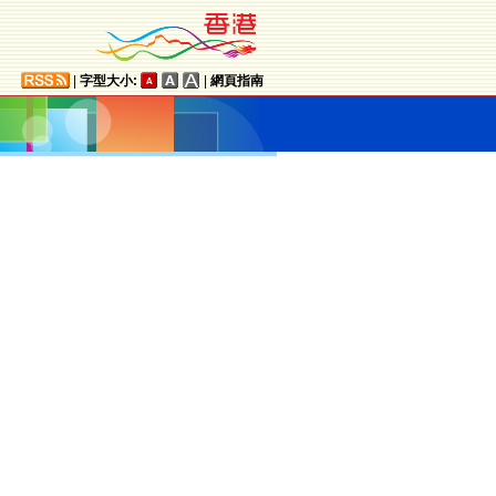
|
字型大小:
|
網頁指南