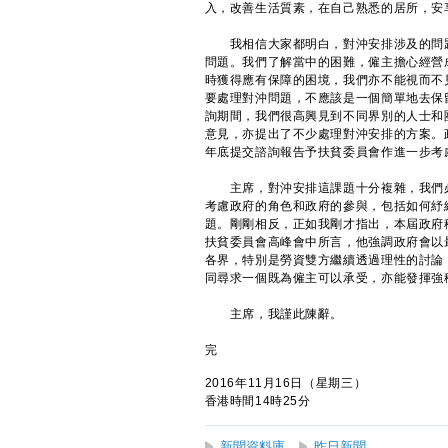
入，改善生活質素，在自己熟悉的居所，安
我相信大家都明白，對沖安排涉及的問題
問題。我們了解當中的困難，僱主擔心經營
時獲得應有保障的困境，我們亦不能視而不
要處理對沖問題，不應該是一個簡單地去保
詢期間，我們很高興見到不同界別的人士和
意見，亦提出了不少處理對沖安排的方案。
年底提交諮詢報告予扶貧委員會作進一步考
主席，對沖安排這課題十分複雜，我們必
考慮政府的角色和政府的參與，包括如何紓
題。剛剛相反，正如我剛才指出，本屆政府
扶貧委員會高峰會中所言，他強調政府會以
各界，特別是勞資雙方繼續透過理性的討論
同尋求一個既為僱主可以承受，亦能發揮強
主席，我謹此陳辭。
完
2016年11月16日（星期三）
香港時間14時25分
新聞資料庫
昨日新聞