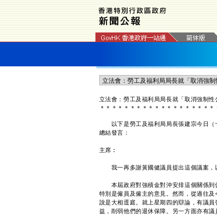
立法會：勞工及福利局局長就「取消強制性
＊
＊
＊
＊
＊
＊
＊
＊
＊
＊
＊
＊
＊
＊
＊
＊
＊
＊
＊
以下是勞工及福利局局長張建宗今日（十
總結發言：
主席︰
我一再多謝黃國健議員提出這個議案，以
本屆政府對強積金對沖安排這個關係到僱
特別是僱員及僱主的意見。然而，從過往及
說是大相逕庭。就上星期四的辯論，有議員
益，削弱他們的退休保障。另一方面亦有議