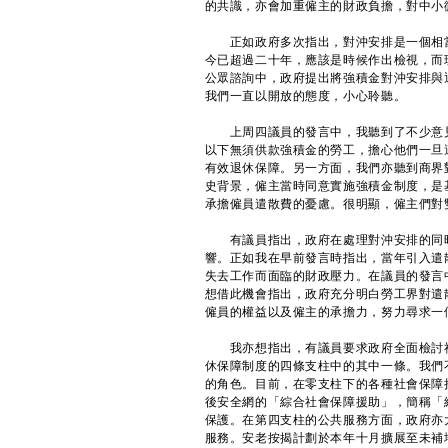
的共識，亦會加重僱主的財政負擔，對中小
正如政府多次指出，對沖安排是一個相當
今已超過二十年，應該是時候作出檢視，而
公眾諮詢中，政府提出將強積金對沖安排與
我們一直以開放的態度，小心聆聽。
上周四議員的發言中，我聽到了不少意見。
以下無須供款強積金的勞工，擔心他們一旦
有效退休保障。另一方面，我們亦聽到商界
史背景，僱主當時同意實施強積金制度，是
承擔僱員遣散費的憂慮。很明顯，僱主們對
有議員指出，政府在處理對沖安排的同時
響。正如我在早前發言時指出，當年引入遣
失去工作而面臨的財政壓力。在議員的發言
想借此機會指出，政府充分明白勞工界對遣
僱員的權益以及僱主的承擔力，努力尋求一
我亦想指出，有議員要求政府全面檢討社
休保障制度的四條支柱中的其中一條。我們
的角色。目前，在零支柱下的各種社會保障
後安全網的「綜合社會保障援助」，簡稱「
保護。在第四支柱的公共服務方面，政府亦
服務。安老按揭計劃於本年十月擴展至未補