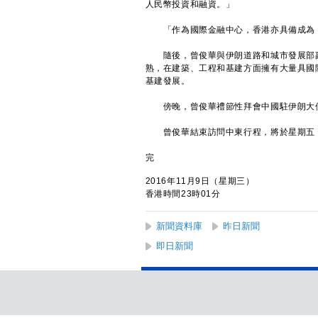
人民幣投資和融資。」
「作為國際金融中心，香港亦具備成為『
隨後，曾俊華與伊朗道路和城市發展部副部長As
熟，在建築、工程和基建方面擁有大量具國
基建發展。
傍晚，曾俊華禮節性拜會中國駐伊朗大使
曾俊華結束訪問中東行程，將於星期五（
完
2016年11月9日（星期三）
香港時間23時01分
新聞資料庫
昨日新聞
即日新聞