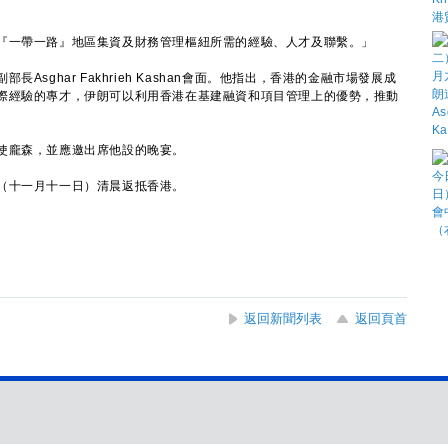
一帶一路』地區集資及財務管理樞紐所需的經驗、人才及聯繫。」
ghar Fakhrieh Kashan會面。他指出，香港的金融市場發展成
際經驗的專才，伊朗可以利用香港在基建融資和項目管理上的優勢，推動
龐森，並應邀出席他設的晚宴。
十一月十一日）清晨返抵香港。
返回新聞列表
返回頁首