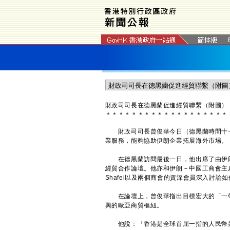
財政司司長在德黑蘭促進經貿聯繫（附圖）
＊
＊
＊
＊
＊
＊
＊
＊
＊
＊
＊
＊
＊
＊
＊
＊
＊
＊
＊
財政司司長曾俊華今日（德黑蘭時間十一
業服務，能夠協助伊朗企業拓展海外市場。
在德黑蘭訪問最後一日，他出席了由伊朗
經貿合作論壇。他亦和伊朗－中國工商會主席Asado
Shafei以及兩個商會的資深會員深入討論
在論壇上，曾俊華指出目標宏大的「一帶
興的歐亞商貿樞紐。
他說：「香港是全球首屈一指的人民幣業