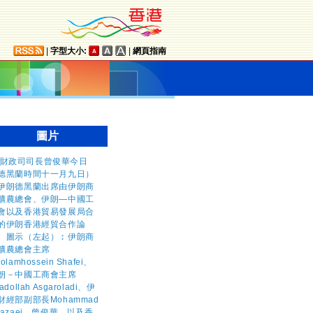
|
字型大小:
|
網頁指南
圖片