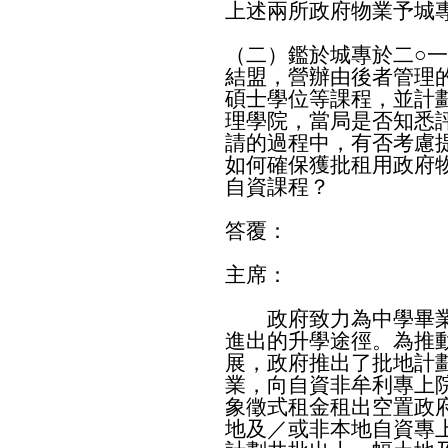
上述兩所政府物業予城
（二）鑑於城專於二○
結盟，營辦由後者管理
碩士學位等課程，並計
理學院，當局是否知悉
請的過程中，有否考慮
如何確保獲批租用政府
自資課程？
答覆：
主席：
政府致力為中學畢業
進出的升學途徑。為推
展，政府推出了批地計
業，向自資非牟利專上
象徵式租金租出空置政
地及／或非本地自資專