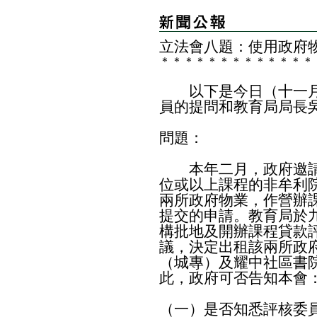
立法會八題：使用政府
＊
＊
＊
＊
＊
＊
＊
＊
＊
＊
＊
＊
＊
以下是今日（十一月
員的提問和教育局局長
問題：
本年二月，政府邀請
位或以上課程的非牟利
兩所政府物業，作營辦
提交的申請。教育局於
構批地及開辦課程貸款
議，決定出租該兩所政
（城專）及耀中社區書
此，政府可否告知本會
（一）是否知悉評核委