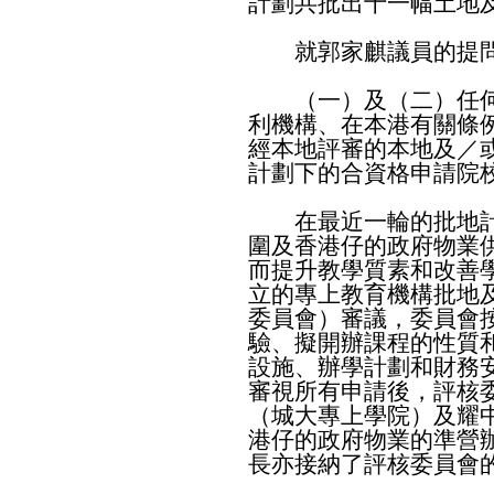
計劃共批出十一幅土地
就郭家麒議員的提問
（一）及（二）任何
利機構、在本港有關條
經本地評審的本地及／
計劃下的合資格申請院
在最近一輪的批地計
圍及香港仔的政府物業
而提升教學質素和改善
立的專上教育機構批地
委員會）審議，委員會
驗、擬開辦課程的性質
設施、辦學計劃和財務
審視所有申請後，評核
（城大專上學院）及耀
港仔的政府物業的準營
長亦接納了評核委員會