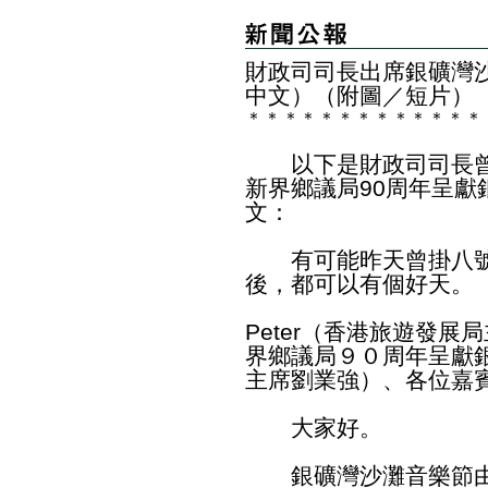
財政司司長出席銀礦灣沙
中文）（附圖／短片）
＊
＊
＊
＊
＊
＊
＊
＊
＊
＊
＊
＊
＊
以下是財政司司長曾
新界鄉議局90周年呈獻
文：
有可能昨天曾掛八號
後，都可以有個好天。
Peter（香港旅遊發展局
界鄉議局９０周年呈獻
主席劉業強）、各位嘉
大家好。
銀礦灣沙灘音樂節由一