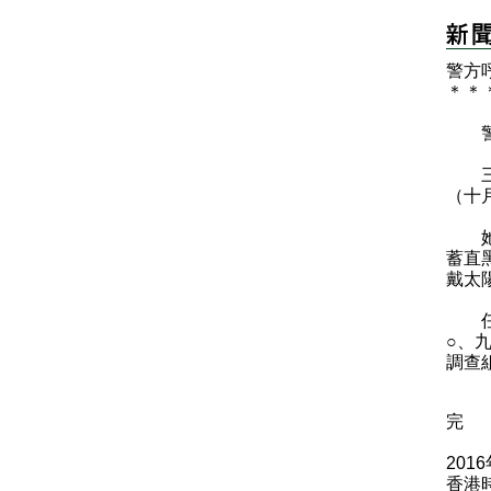
警方
＊
＊
警方
三十
（十
她身
蓄直
戴太
任何
○、九
調查
完
201
香港時