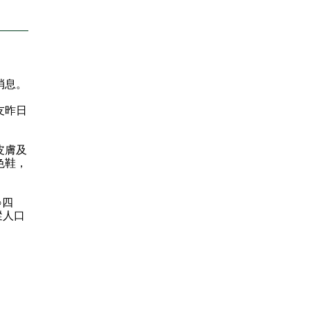
消息。
友昨日
皮膚及
色鞋，
○四
失蹤人口