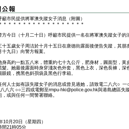
呼籲市民提供將軍澳失蹤女子消息（附圖）
＊
＊
＊
＊
＊
＊
＊
＊
＊
＊
＊
＊
＊
＊
＊
＊
＊
＊
今日（十月二十日）呼籲市民提供一名在將軍澳失蹤女子的
五歲女子周洁於十月十五日在唐德街露面後便告失蹤，其朋
月十九日）向警方報案。
高約一點五八米，體重約七十九公斤，肥身材，圓面型，黃
黑髮。她最後露面時身穿淺灰色外套，黑色上衣，深色長褲，深
陽眼鏡，携黑色斜孭袋及黑色行李箱。
人士如有該失蹤女子的消息或曾見過她，請致電二八六○ 一
八八六 ○○三四或電郵至rmpu-hki@police.gov.hk與港島總區
組，或與任何一間警署聯絡。
6年10月20日（星期四）
間21時05分