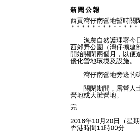
西貢灣仔南營地暫時關
＊
＊
＊
＊
＊
＊
＊
＊
＊
＊
＊
＊
＊
漁農自然護理署今日
西郊野公園（灣仔擴建
開始關閉兩個月，以便
優化營地環境及設施。
灣仔南營地旁邊的碼
關閉期間，露營人士
營地或大灘營地。
完
2016年10月20日（星
香港時間11時00分