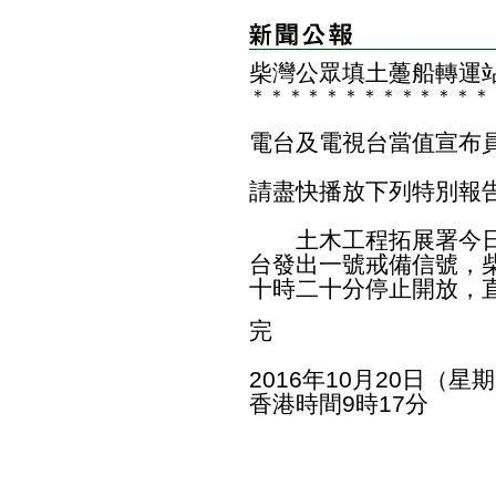
柴灣公眾填土躉船轉運
＊
＊
＊
＊
＊
＊
＊
＊
＊
＊
＊
＊
＊
電台及電視台當值宣布
請盡快播放下列特別報
土木工程拓展署今日
台發出一號戒備信號，
十時二十分停止開放，
完
2016年10月20日（星
香港時間9時17分