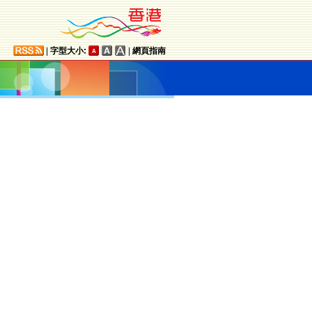
|
字型大小:
|
網頁指南