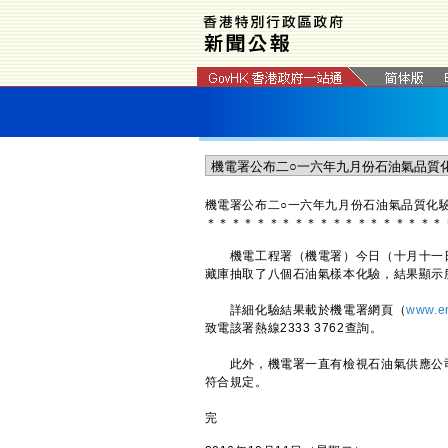
機電署公布二○一六年九月份石油氣品質化
＊
＊
＊
＊
＊
＊
＊
＊
＊
＊
＊
＊
＊
＊
＊
＊
＊
＊
＊
機電工程署（機電署）今日（十月十一日
藏庫抽取了八個石油氣樣本化驗，結果顯示
詳細化驗結果載於機電署網頁（
www.em
致電該署熱線2333 3762查詢。
此外，機電署一直有檢視石油氣供應公司
符合規定。
完