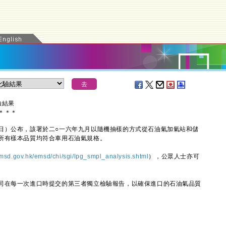
驗結果
＊
＊
＊
）公布，該署於二○一六年九月以隨機抽樣的方式從石油氣加氣站和儲
所有樣本品質均符合車用石油氣規格。
sd.gov.hk/emsd/chi/sgi/lpg_smpl_analysis.shtml
），公眾人士亦可
在每一次進口時提交的第三者獨立檢驗報告，以確保進口的石油氣品質