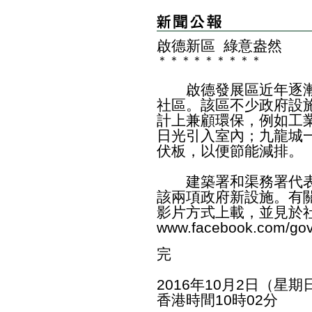
啟德新區 綠意盎然
＊
＊
＊
＊
＊
＊
＊
＊
＊
啟德發展區近年逐漸
社區。該區不少政府設
計上兼顧環保，例如工
日光引入室內；九龍城
伏板，以便節能減排。
建築署和渠務署代表
該兩項政府新設施。有
影片方式上載，並見於
www.facebook.com/go
完
2016年10月2日（星期
香港時間10時02分