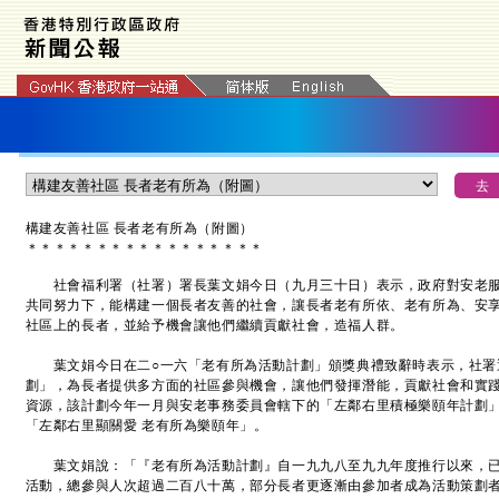
構建友善社區 長者老有所為（附圖）
＊
＊
＊
＊
＊
＊
＊
＊
＊
＊
＊
＊
＊
＊
＊
＊
＊
社會福利署（社署）署長葉文娟今日（九月三十日）表示，政府對安老服
共同努力下，能構建一個長者友善的社會，讓長者老有所依、老有所為、安
社區上的長者，並給予機會讓他們繼續貢獻社會，造福人群。
葉文娟今日在二○一六「老有所為活動計劃」頒獎典禮致辭時表示，社署
劃」，為長者提供多方面的社區參與機會，讓他們發揮潛能，貢獻社會和實
資源，該計劃今年一月與安老事務委員會轄下的「左鄰右里積極樂頤年計劃」
「左鄰右里顯關愛 老有所為樂頤年」。
葉文娟說：「『老有所為活動計劃』自一九九八至九九年度推行以來，已
活動，總參與人次超過二百八十萬，部分長者更逐漸由參加者成為活動策劃者