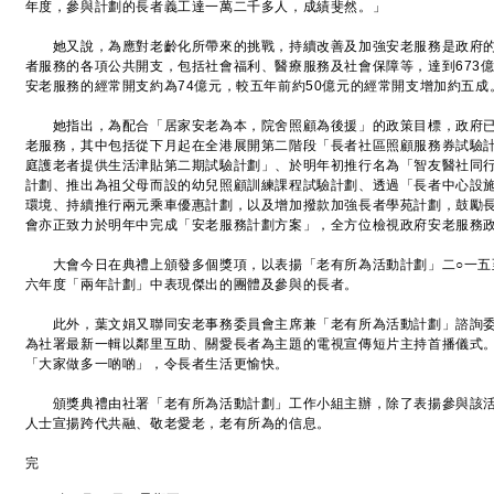
年度，參與計劃的長者義工達一萬二千多人，成績斐然。」
她又說，為應對老齡化所帶來的挑戰，持續改善及加強安老服務是政府的
者服務的各項公共開支，包括社會福利、醫療服務及社會保障等，達到673
安老服務的經常開支約為74億元，較五年前約50億元的經常開支增加約五成
她指出，為配合「居家安老為本，院舍照顧為後援」的政策目標，政府已
老服務，其中包括從下月起在全港展開第二階段「長者社區照顧服務券試驗
庭護老者提供生活津貼第二期試驗計劃」、於明年初推行名為「智友醫社同
計劃、推出為祖父母而設的幼兒照顧訓練課程試驗計劃、透過「長者中心設
環境、持續推行兩元乘車優惠計劃，以及增加撥款加強長者學苑計劃，鼓勵
會亦正致力於明年中完成「安老服務計劃方案」，全方位檢視政府安老服務
大會今日在典禮上頒發多個獎項，以表揚「老有所為活動計劃」二○一五
六年度「兩年計劃」中表現傑出的團體及參與的長者。
此外，葉文娟又聯同安老事務委員會主席兼「老有所為活動計劃」諮詢委
為社署最新一輯以鄰里互助、關愛長者為主題的電視宣傳短片主持首播儀式
「大家做多一啲啲」，令長者生活更愉快。
頒獎典禮由社署「老有所為活動計劃」工作小組主辦，除了表揚參與該活
人士宣揚跨代共融、敬老愛老，老有所為的信息。
完