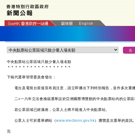
中央點票站公眾區域只餘少量入場名額
＊
＊
＊
＊
＊
＊
＊
＊
＊
＊
＊
＊
＊
＊
＊
＊
＊
下稿代選舉管理委員會發出：
電台及電視台當值宣布員注意，請立即播出下列特別報告，並作多次重
二○一六年立法會換屆選舉設於亞洲國際博覽館的中央點票站內的公眾區
若公眾區域已經滿座，公眾人士將不能進入中央點票站。
公眾人士可於選舉網站（
www.elections.gov.hk
）瀏覽是次選舉的資訊。查
完