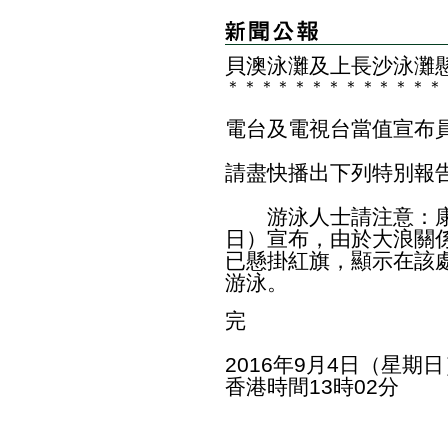
貝澳泳灘及上長沙泳灘
＊
＊
＊
＊
＊
＊
＊
＊
＊
＊
＊
＊
＊
電台及電視台當值宣布
請盡快播出下列特別報
游泳人士請注意：康
日）宣布，由於大浪關
已懸掛紅旗，顯示在該
游泳。
完
2016年9月4日（星期日
香港時間13時02分