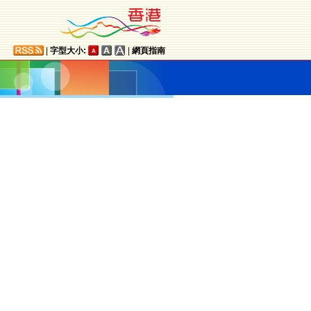
|
字型大小:
|
網頁指南