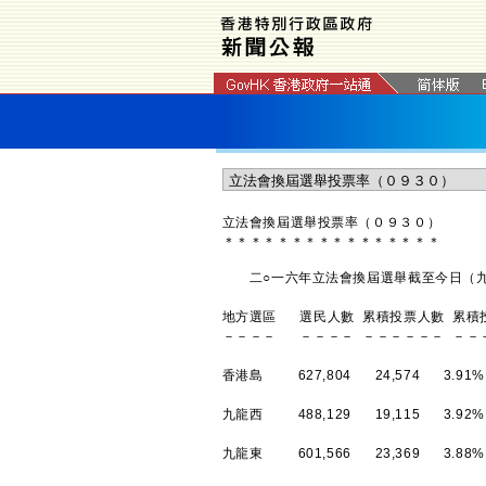
立法會換屆選舉投票率（０９３０）
＊
＊
＊
＊
＊
＊
＊
＊
＊
＊
＊
＊
＊
＊
＊
＊
二○一六年立法會換屆選舉截至今日（九
地方選區 選民人數 累積投票人數 累積
－－－－ －－－－ －－－－－－ －－
香港島 627,804 24,574 3.91%
九龍西 488,129 19,115 3.92%
九龍東 601,566 23,369 3.88%