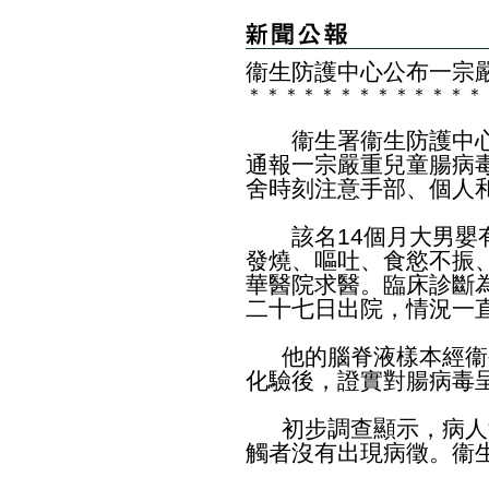
衞生防護中心公布一宗
＊
＊
＊
＊
＊
＊
＊
＊
＊
＊
＊
＊
＊
衞生署衞生防護中心
通報一宗嚴重兒童腸病
舍時刻注意手部、個人
該名14個月大男嬰有
發燒、嘔吐、食慾不振
華醫院求醫。臨床診斷
二十七日出院，情況一
他的腦脊液樣本經衞
化驗後，證實對腸病毒
初步調查顯示，病人
觸者沒有出現病徵。衞