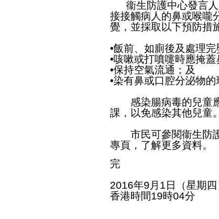
衞生防護中心發言人
接接觸病人的鼻或喉嚨
覺，並採取以下預防措
•飯前、如廁後及處理
•咳嗽或打噴嚏時應掩蓋
•保持空氣流通；及
•染有鼻或口腔分泌物
感染腸病毒的兒童應
課，以免感染其他兒童
市民可參閱衞生防
專頁，了解更多資料。
完
2016年9月1日（星期四
香港時間19時04分