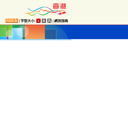
|
字型大小:
|
網頁指南