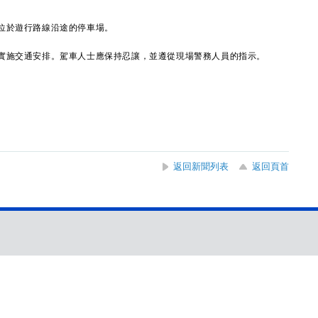
於遊行路線沿途的停車場。
施交通安排。駕車人士應保持忍讓，並遵從現場警務人員的指示。
返回新聞列表
返回頁首