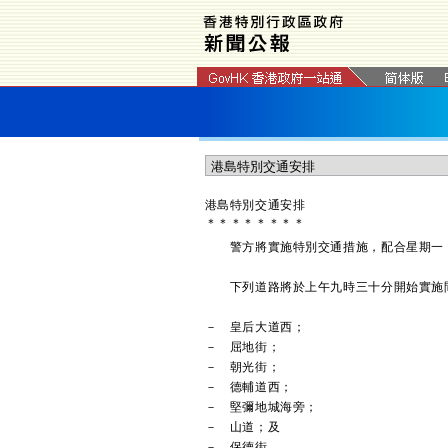
港島特別交通安排
＊
＊
＊
＊
＊
＊
＊
＊
警方將實施特別交通措施，配合星期一（
下列道路將於上午九時三十分開始實施間
－ 皇后大道西；
－ 屈地街；
－ 朝光街；
－ 德輔道西；
－ 堅彌地城海旁；
－ 山道；及
－ 保德街。