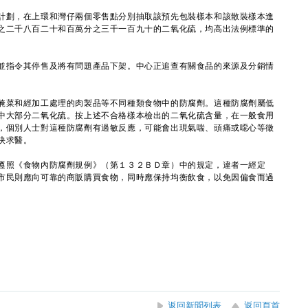
劃，在上環和灣仔兩個零售點分別抽取該預先包裝樣本和該散裝樣本進
之二千八百二十和百萬分之三千一百九十的二氧化硫，均高出法例標準的
指令其停售及將有問題產品下架。中心正追查有關食品的來源及分銷情
菜和經加工處理的肉製品等不同種類食物中的防腐劑。這種防腐劑屬低
中大部分二氧化硫。按上述不合格樣本檢出的二氧化硫含量，在一般食用
，個別人士對這種防腐劑有過敏反應，可能會出現氣喘、頭痛或噁心等徵
快求醫。
照《食物內防腐劑規例》（第１３２ＢＤ章）中的規定，違者一經定
市民則應向可靠的商販購買食物，同時應保持均衡飲食，以免因偏食而過
返回新聞列表
返回頁首