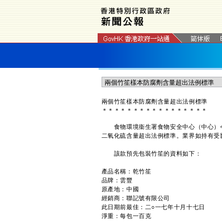
兩個竹笙樣本防腐劑含量超出法例標準
＊
＊
＊
＊
＊
＊
＊
＊
＊
＊
＊
＊
＊
＊
＊
＊
＊
食物環境衞生署食物安全中心（中心）今
二氧化硫含量超出法例標準。業界如持有受
該款預先包裝竹笙的資料如下：
產品名稱：乾竹笙
品牌：雲豐
原產地：中國
經銷商：聯記號有限公司
此日期前最佳：二○一七年十月十七日
淨重：每包一百克