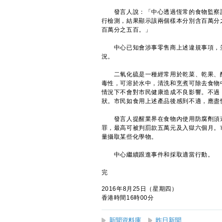
發言人說：「中心透過恆常的食物監察計
行檢測，結果顯示該兩個樣本分別含百萬分
百萬分之五百。」
中心已知會涉事零售商上述違規事項，並
況。
二氧化硫是一種經常用於乾菜、乾果、醃
毒性，可溶於水中，清洗和烹煮可除去食物
情況下不會對市民健康造成不良影響。不過
狀。市民如食用上述產品後感到不適，應盡
發言人提醒業界在食物內使用防腐劑須遵
罪，最高可被判罰款五萬元及入獄六個月。
量攝取某些化學物。
中心繼續跟進事件和採取適當行動。
完
2016年8月25日（星期四）
香港時間16時00分
新聞資料庫
昨日新聞