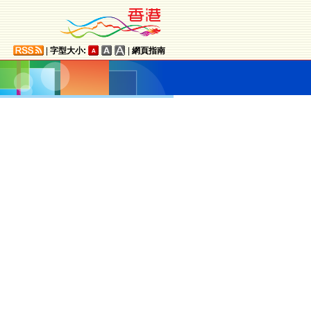
|
字型大小:
|
網頁指南