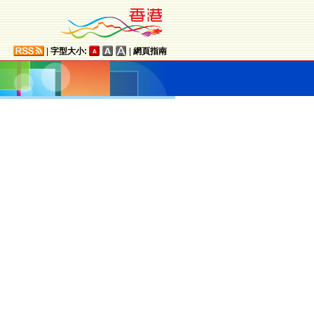
|
字型大小:
|
網頁指南