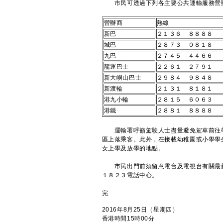
市民可透過下列各主要公共運輸服務營辦
營辦商
熱線
新巴
２１３６ ８８８
城巴
２８７３ ０８１
九巴
２７４５ ４４６
龍運巴士
２２６１ ２７９
新大嶼山巴士
２９８４ ９８４
新渡輪
２１３１ ８１８
港九小輪
２８１５ ６０６
港鐵
２８８１ ８８８
運輸署呼籲駕駛人士盡量避免駕車前往學
區上落乘客。此外，在接載幼稚園或小學學
女上學及放學的地點。
市民出門前須留意電台及電視台有關最新
１８２３電話中心。
完
2016年8月25日（星期四）
香港時間15時00分