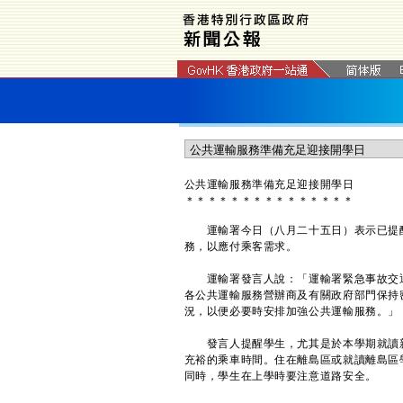
公共運輸服務準備充足迎接開學日
＊
＊
＊
＊
＊
＊
＊
＊
＊
＊
＊
＊
＊
＊
＊
運輸署今日（八月二十五日）表示已提醒
務，以應付乘客需求。
運輸署發言人說：「運輸署緊急事故交通
各公共運輸服務營辦商及有關政府部門保持
況，以便必要時安排加強公共運輸服務。」
發言人提醒學生，尤其是於本學期就讀新
充裕的乘車時間。住在離島區或就讀離島區
同時，學生在上學時要注意道路安全。