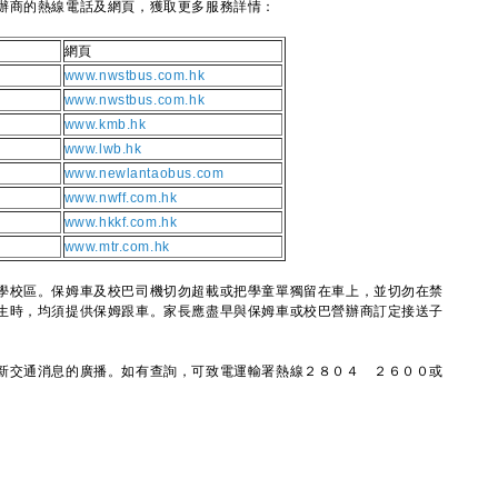
商的熱線電話及網頁，獲取更多服務詳情：
網頁
８
www.nwstbus.com.hk
８
www.nwstbus.com.hk
６
www.kmb.hk
１
www.lwb.hk
８
www.newlantaobus.com
１
www.nwff.com.hk
３
www.hkkf.com.hk
８
www.mtr.com.hk
校區。保姆車及校巴司機切勿超載或把學童單獨留在車上，並切勿在禁
生時，均須提供保姆跟車。家長應盡早與保姆車或校巴營辦商訂定接送子
交通消息的廣播。如有查詢，可致電運輸署熱線２８０４ ２６００或