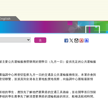
主要公共運輸服務營辦商於開學日（九月一日）提供充足的公共運輸服
協調中心將密切監察九月一日的交通及公共運輸服務情況。本署亦會與
密切聯繫，並派員到全港各主要地點實地視察，向協調中心匯報最新情
校的學生，應預先了解他們要乘搭的交通工具路線，並在開學首日預留
學校的學生應事先了解清楚要乘搭的渡輪航線的班次、船種及航程時間。