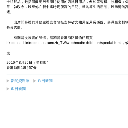
十組展品，包括溥儀寓居天津時使用的西洋日用品，例如留聲機、照相機；
章、執政令，以至他在新中國時期所寫的日記、煙具等生活用品，展示溥儀
遷。
出席開幕禮的其他主禮嘉賓包括吉林省文物局副局長孫銳、偽滿皇宮博物
長黃秀蘭。
有關是次展覽的詳情，請瀏覽香港海防博物館網頁
hk.coastaldefence.museum/zh_TW/web/mcd/exhibition/specia
完
2016年8月25日（星期四）
香港時間18時57分
新聞資料庫
昨日新聞
即日新聞