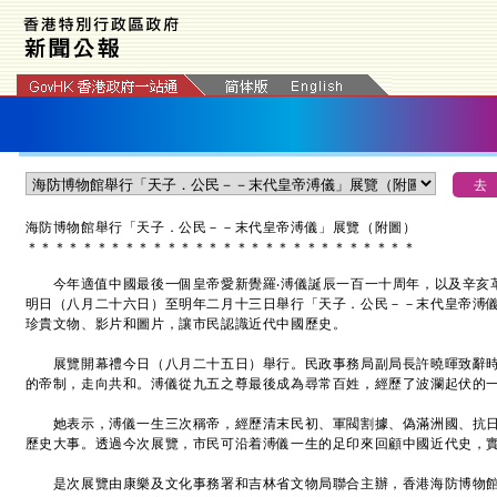
海防博物館舉行「天子．公民－－末代皇帝溥儀」展覽（附圖）
＊
＊
＊
＊
＊
＊
＊
＊
＊
＊
＊
＊
＊
＊
＊
＊
＊
＊
＊
＊
＊
＊
＊
＊
＊
＊
＊
＊
今年適值中國最後一個皇帝愛新覺羅‧溥儀誕辰一百一十周年，以及辛亥革
明日（八月二十六日）至明年二月十三日舉行「天子．公民－－末代皇帝溥
珍貴文物、影片和圖片，讓市民認識近代中國歷史。
展覽開幕禮今日（八月二十五日）舉行。民政事務局副局長許曉暉致辭時
的帝制，走向共和。溥儀從九五之尊最後成為尋常百姓，經歷了波瀾起伏的
她表示，溥儀一生三次稱帝，經歷清末民初、軍閥割據、偽滿洲國、抗日
歷史大事。透過今次展覽，市民可沿着溥儀一生的足印來回顧中國近代史，
是次展覽由康樂及文化事務署和吉林省文物局聯合主辦，香港海防博物館