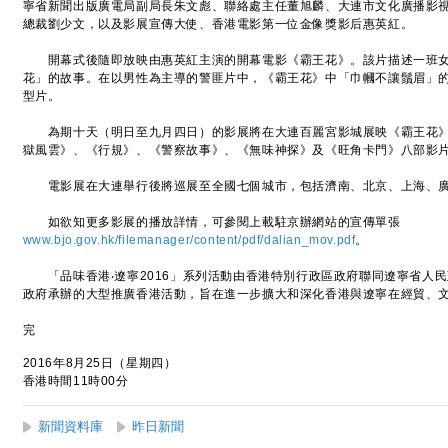
寧省新聞出版廣電局副局長朱文彪、聯絡處主任董旭麟、大連市文化廣播影
總裁劉少文，以及影展宣傳大使、香港電影第一位金像獎影后惠英紅。
開幕式後隨即放映由惠英紅主演的開幕電影《霸王花》。該片描述一班女
花」的故事。在以男性為主導的警匪片中，《霸王花》中「巾幗不讓鬚眉」
型片。
為期十天（明日至九月四日）的影展將在大連百麗宮影城展映《霸王花》
獄風雲》、《行規》、《警察故事》、《無味神探》及《旺角卡門》八部影
電影展在大連舉行後將巡展至全國七個城市，包括濟南、北京、上海、廣
如欲知更多影展的播放詳情，可參閱上載駐京辦網站的宣傳單張
www.bjo.gov.hk/filemanager/content/pdf/dalian_mov.pdf
。
「品味香港‧遼寧2016」系列活動由香港特別行政區政府聯同遼寧省人
政府承辦的大型推廣香港活動，旨在進一步擴大和深化香港與遼寧在經貿、
完
2016年8月25日（星期四）
香港時間11時00分
新聞資料庫
昨日新聞