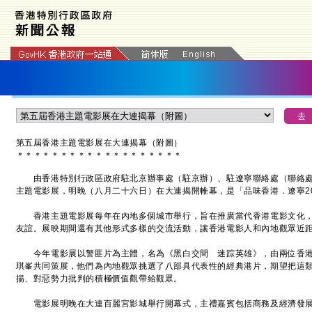
第五屆香港主題電影展
在大連揭幕
（附圖）
＊
＊
＊
＊
＊
＊
＊
＊
＊
＊
＊
＊
＊
＊
＊
＊
＊
＊
＊
由香港特別行政區政府駐北京辦事處（駐京辦）、駐遼寧聯絡處（聯絡處
主題電影展，明晚（八月二十六日）在大連揭開帷幕，是「品味香港．遼寧2
香港主題電影展每年在內地多個城市舉行，旨在推廣當代香港電影文化，
友誼。展映期間還有其他形式多樣的交流活動，讓香港電影人和內地觀眾近
今年電影展以警匪片為主體，名為《黑白交間 迷踪英雄》，由兩位香港
琪峯共同策展，他們為內地觀眾挑選了八部具代表性的經典港片，期望把這
揚、對惡勢力批判的積極價值觀帶給觀眾。
電影展明晚在大連百麗宮影城舉行開幕式，主禮嘉賓包括商務及經濟發展