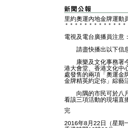
里約奧運內地金牌運動
＊
＊
＊
＊
＊
＊
＊
＊
＊
＊
＊
＊
＊
電視及電台廣播員注意
請盡快播出以下信息
康樂及文化事務署今
港大會堂、香港文化中
處發售的兩項「奧運金
金牌精英約定你」綜藝
向隅的市民可於八月
看該三項活動的現場直
完
2016年8月22日（星期