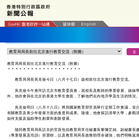
​教育局局長前往北京進行教育交流
（附圖）
＊
＊
＊
＊
＊
＊
＊
＊
＊
＊
＊
＊
＊
＊
＊
＊
＊
＊
＊
教育局局長吳克儉今日（八月十七日）啟程前往北京進行教育交流。
吳克儉今午會拜訪北京市教育委員會，就校長及教師的專業發展、姊妹學
外，他亦會與在北京的香港大學生會面，了解他們在內地升學及生活的情況
吳克儉明日（八月十八日）將與國家教育部官員舉行定期工作會議，並介
有關教育及青少年發展方面的進度和成果。隨後，他會探訪清華大學，參觀清華創
如何支援及協助學生創業和創新發展。
隨同教育局局長訪京的官員包括教育局常任秘書長黎陳芷娟、副秘書長盧
（專業發展及培訓）容寶樹，以及教育局局長政務助理余健強，他們明晚返