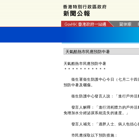
天氣酷熱市民應預防中暑
＊
＊
＊
＊
＊
＊
＊
＊
＊
＊
＊
衞生署衞生防護中心今日（七月二十四日
預防中暑及曬傷。
衞生防護中心發言人說：「進行戶外活動
發言人解釋：「進行消耗體力的戶外活動
免增加水分經泌尿系統流失的速度。」
發言人補充：「過胖人士、病人包括心臟
市民應採取以下預防措施：