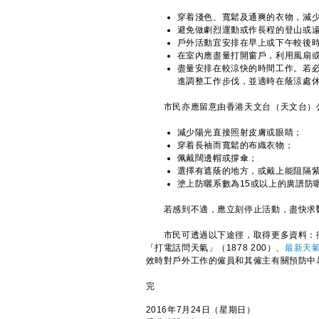
穿着淺色、寬鬆及通爽的衣物，減
避免做劇烈運動或作長程的登山或
戶外活動宜安排在早上或下午較後
在室內應盡量打開窗戶，利用風扇
盡量安排在較涼快的時間工作。若
進調整工作步伐，並適時在蔭涼處
市民亦應留意由香港天文台（天文台）公
減少陽光直接照射皮膚或眼睛；
穿着長袖而寬鬆的布織衣物；
佩戴闊邊帽或撐傘；
選擇有遮蔭的地方，或戴上能阻隔
塗上防曬系數為15或以上的廣譜防
若感到不適，應立刻停止活動，盡快求
市民可透過以下途徑，取得更多資料：衞生署
「打電話問天氣」（1878 200）、
最新天
效時對戶外工作的僱員和其僱主有關預防中
完
2016年7月24日（星期日）