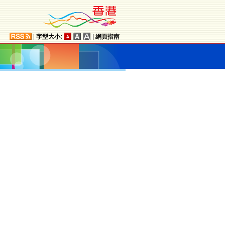
|
字型大小:
|
網頁指南