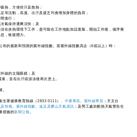
少吸熱，方便排汗及散熱；
遠足等活動，高溫、出汗及疲乏均會增加身體的負荷；
時間進行；
或冷氣保持通爽涼快；及
必須在炎熱環境下工作，盡可能在工作地點加設遮蔭，開始工作後，循序漸
休息，恢復體力。
布的最新和預測的紫外線指數。當紫外線指數高企（6或以上）時：
紫外線的太陽眼鏡；及
曬液，並在出汗或游泳後再次塗上。
醫。
健康教育熱線（2833 0111）、
中暑專頁
、
紫外線專頁
；天文台
氣及預報
、
紫外線指數
、
遠足及攀山天氣資訊
；及勞工處於酷熱天氣警告生
暑措施的
新聞公報
。