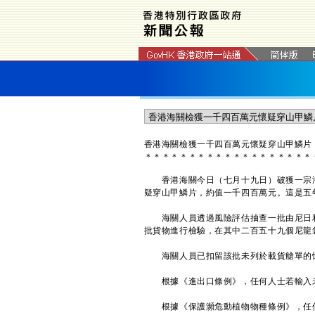
香港海關檢獲一千四百萬元懷疑穿山甲鱗片
＊
＊
＊
＊
＊
＊
＊
＊
＊
＊
＊
＊
＊
＊
＊
＊
＊
＊
＊
香港海關今日（七月十九日）破獲一宗海
疑穿山甲鱗片，約值一千四百萬元。這是五
海關人員透過風險評估抽查一批由尼日利
批貨物進行檢驗，在其中二百五十九個尼龍
海關人員已扣留該批未列於載貨艙單的懷
根據《進出口條例》，任何人士若輸入未
根據《保護瀕危動植物物種條例》，任何