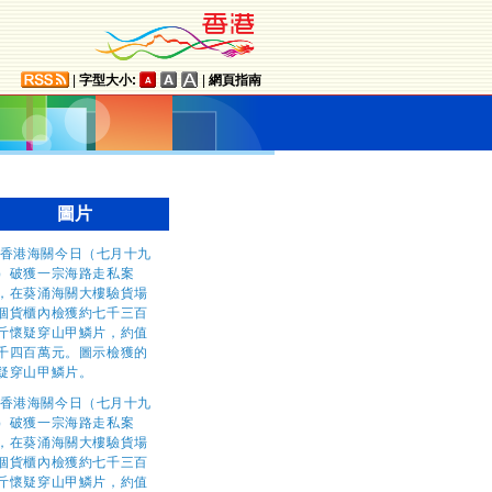
|
字型大小:
|
網頁指南
圖片