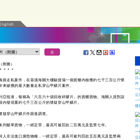
（附圖）
＊
＊
＊
＊
路走私案件，在葵涌海關大樓驗貨場一個貨櫃內檢獲約七千三百公斤懷
年來破獲的最大數量走私穿山甲鱗片案件。
亞抵港，報稱為「六百六十袋回收碎膠片」的貨櫃貨物。海關人員對該
袋內發現重約七千三百公斤的懷疑穿山甲鱗片。
疑穿山甲鱗片作跟進調查。
列艙單貨物，一經定罪，最高可被罰款二百萬元及監禁七年。
人非法進口瀕危物種，一經定罪，最高可被判罰款五百萬元及監禁兩