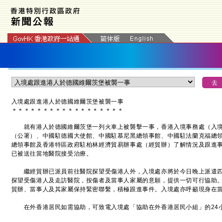
入境處跟進港人於德國維爾茨堡被襲一事
＊
＊
＊
＊
＊
＊
＊
＊
＊
＊
＊
＊
＊
＊
＊
＊
＊
＊
就有港人於德國維爾茨堡一列火車上被襲擊一事，香港入境事務處（入境
（公署）、中國駐德國大使館、中國駐慕尼黑總領事館、中國駐法蘭克福總
總領事館及香港特區政府駐柏林經濟貿易辦事處（經貿辦）了解情況及跟進
已被送往當地醫院接受治療。
繼經貿辦已派員前往醫院探望受傷港人外，入境處亦將於今日晚上派遣四
探望受傷港人及走訪醫院，按傷者及當事人家屬的意願，提供一切可行協助
貿辦、當事人及其家屬保持緊密聯繫，積極跟進事件。入境處亦呼籲現身在
在外香港居民如需協助，可致電入境處「協助在外香港居民小組」的24小時