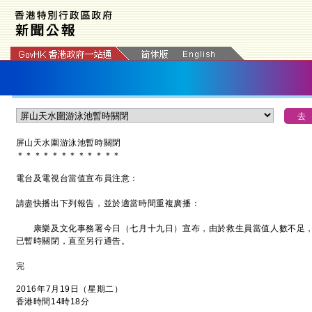
屏山天水圍游泳池
暫時關閉
＊
＊
＊
＊
＊
＊
＊
＊
＊
＊
＊
＊
電台及電視台當值宣布員注意：
請盡快播出下列報告，並於適當時間重複廣播：
康樂及文化事務署今日（七月十九日）宣布，由於救生員當值人數不足，
已暫時關閉，直至另行通告。
完
2016年7月19日（星期二）
香港時間14時18分