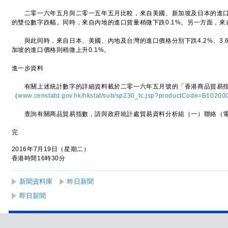
二零一六年五月與二零一五年五月比較，來自美國、新加坡及日本的進口貨量分別
的雙位數字跌幅。同時，來自內地的進口貨量稍微下跌0.1%。另一方面，來自
與此同時，來自日本、美國、內地及台灣的進口價格分別下跌4.2%、3.6%
加坡的進口價格則稍微上升0.1%。
進一步資料
有關上述統計數字的詳細資料載於二零一六年五月號的「香港商品貿易指
（
www.censtatd.gov.hk/hkstat/sub/sp230_tc.jsp?productCode=B10200
查詢有關商品貿易指數，請與政府統計處貿易資料分析組（一）聯絡（電話：2
完
2016年7月19日（星期二）
香港時間16時30分
新聞資料庫
昨日新聞
即日新聞