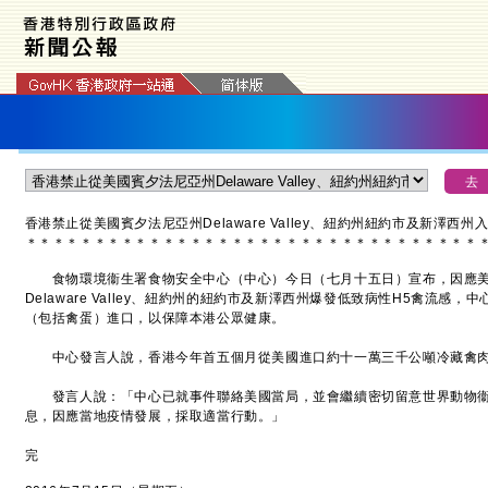
香港禁止從美國賓夕法尼亞州Delaware Valley、紐約州紐約市及新澤西
＊
＊
＊
＊
＊
＊
＊
＊
＊
＊
＊
＊
＊
＊
＊
＊
＊
＊
＊
＊
＊
＊
＊
＊
＊
＊
＊
＊
＊
＊
＊
＊
＊
食物環境衞生署食物安全中心（中心）今日（七月十五日）宣布，因應美
Delaware Valley、紐約州的紐約市及新澤西州爆發低致病性H5禽流
（包括禽蛋）進口，以保障本港公眾健康。
中心發言人說，香港今年首五個月從美國進口約十一萬三千公噸冷藏禽肉
發言人說：「中心已就事件聯絡美國當局，並會繼續密切留意世界動物衞
息，因應當地疫情發展，採取適當行動。」
完