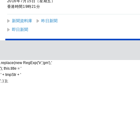
2016年7月15日（星期五）
香港時間19時21分
新聞資料庫
昨日新聞
即日新聞
.replace(new RegExp('\r','gm'),'
'); this.title = '
' + tmpStr + '
'; } });