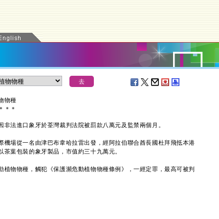
物物種
＊
＊
＊
非法進口象牙於荃灣裁判法院被罰款八萬元及監禁兩個月。
機場從一名由津巴布韋哈拉雷出發，經阿拉伯聯合酋長國杜拜飛抵本港
以茶葉包裝的象牙製品，市值約三十九萬元。
植物物種，觸犯《保護瀕危動植物物種條例》，一經定罪，最高可被判