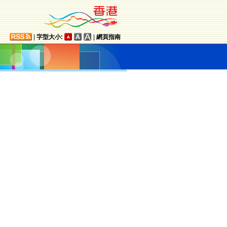
|
字型大小:
|
網頁指南