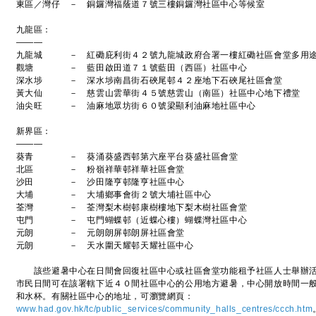
東區／灣仔 － 銅鑼灣福蔭道７號三樓銅鑼灣社區中心等候室
九龍區：
———
九龍城 － 紅磡庇利街４２號九龍城政府合署一樓紅磡社區會堂多用
觀塘 － 藍田啟田道７１號藍田（西區）社區中心
深水埗 － 深水埗南昌街石硤尾邨４２座地下石硤尾社區會堂
黃大仙 － 慈雲山雲華街４５號慈雲山（南區）社區中心地下禮堂
油尖旺 － 油麻地眾坊街６０號梁顯利油麻地社區中心
新界區：
———
葵青 － 葵涌葵盛西邨第六座平台葵盛社區會堂
北區 － 粉嶺祥華邨祥華社區會堂
沙田 － 沙田隆亨邨隆亨社區中心
大埔 － 大埔鄉事會街２號大埔社區中心
荃灣 － 荃灣梨木樹邨康樹樓地下梨木樹社區會堂
屯門 － 屯門蝴蝶邨（近蝶心樓）蝴蝶灣社區中心
元朗 － 元朗朗屏邨朗屏社區會堂
元朗 － 天水圍天耀邨天耀社區中心
該些避暑中心在日間會回復社區中心或社區會堂功能租予社區人士舉辦活
市民日間可在該署轄下近４０間社區中心的公用地方避暑，中心開放時間一
和水杯。有關社區中心的地址，可瀏覽網頁：
www.had.gov.hk/tc/public_services/community_halls_centres/ccch.htm