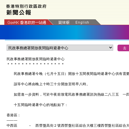
民政事務總署開放夜間臨時避暑中心
＊
＊
＊
＊
＊
＊
＊
＊
＊
＊
＊
＊
＊
＊
＊
＊
民政事務總署今晚（七月十五日）開放十五間夜間臨時避暑中心供有需要
該等中心將由晚上十時三十分開放至明早八時。
如需進一步資料，可於午夜前致電民政事務總署諮詢熱線二八三五 一四
十五間臨時避暑中心的地點如下：
香港區：
———
中西區 － 西營盤高街２號西營盤社區綜合大樓三樓西營盤社區綜合大