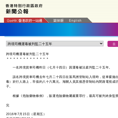
跨境司機運毒被判監二
十五年
＊
＊
＊
＊
＊
＊
＊
＊
＊
＊
＊
＊
＊
一名跨境貨車司機昨日（七月十四日）因運毒被法庭判監二十五年。
該名跨境貨車司機去年七月二十四日在落馬洲管制站入境時，從車窗拋出
毒）於行人路上，市值約八十六萬元。海關人員其後憑管制站內閉路電視成
子。
根據《危險藥物條例》，販運危險藥物屬嚴重罪行，最高可被判終身監禁
完
2016年7月15日（星期五）