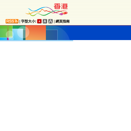
|
字型大小:
|
網頁指南