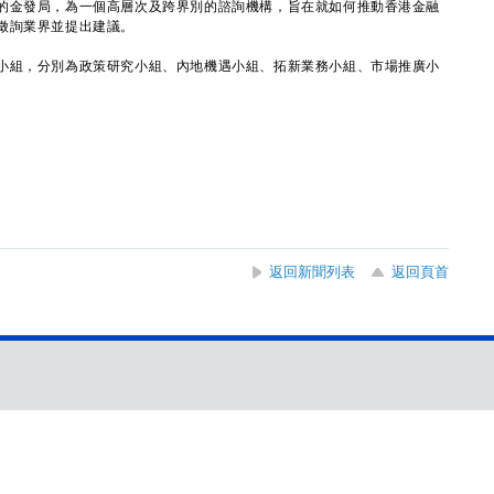
金發局，為一個高層次及跨界別的諮詢機構，旨在就如何推動香港金融
徵詢業界並提出建議。
組，分別為政策研究小組、內地機遇小組、拓新業務小組、市場推廣小
返回新聞列表
返回頁首