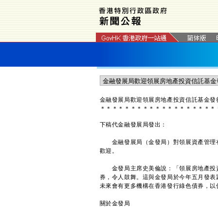
金融發展局歡迎領展房地產投資信託基金發
＊
＊
＊
＊
＊
＊
＊
＊
＊
＊
＊
＊
＊
＊
＊
＊
＊
＊
＊
下稿代金融發展局發出：
金融發展局（金發局）對領展資產管理有
歡迎。
金發局主席史美倫說：「領展房地產投資
券，令人鼓舞。這與金發局於今年五月發表
未來會有更多機構在香港發行綠色債券，以
關於金發局