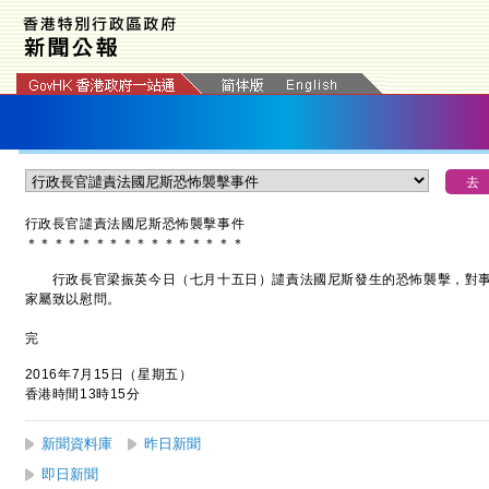
行政長官譴責法國尼斯恐怖襲擊事件
＊
＊
＊
＊
＊
＊
＊
＊
＊
＊
＊
＊
＊
＊
＊
＊
行政長官梁振英今日（七月十五日）譴責法國尼斯發生的恐怖襲擊，對事
家屬致以慰問。
完
2016年7月15日（星期五）
香港時間13時15分
新聞資料庫
昨日新聞
即日新聞