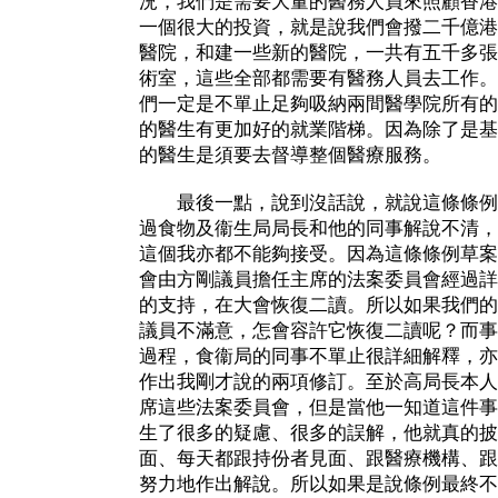
況，我們是需要大量的醫務人員來照顧香港
一個很大的投資，就是說我們會撥二千億港
醫院，和建一些新的醫院，一共有五千多張
術室，這些全部都需要有醫務人員去工作。
們一定是不單止足夠吸納兩間醫學院所有的
的醫生有更加好的就業階梯。因為除了是基
的醫生是須要去督導整個醫療服務。
最後一點，說到沒話說，就說這條條例
過食物及衞生局局長和他的同事解說不清，
這個我亦都不能夠接受。因為這條條例草案
會由方剛議員擔任主席的法案委員會經過詳
的支持，在大會恢復二讀。所以如果我們的
議員不滿意，怎會容許它恢復二讀呢？而事
過程，食衞局的同事不單止很詳細解釋，亦
作出我剛才說的兩項修訂。至於高局長本人
席這些法案委員會，但是當他一知道這件事
生了很多的疑慮、很多的誤解，他就真的披
面、每天都跟持份者見面、跟醫療機構、跟
努力地作出解說。所以如果是說條例最終不