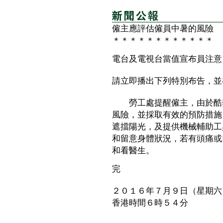
僱主應評估僱員中暑的風險
＊＊＊＊＊＊＊＊＊＊＊＊
電台及電視台當值宣布員注意
請立即播出下列特別布告，並
勞工處提醒僱主，由於酷熱
風險，並採取有效的預防措施
遮擋陽光，及提供機械輔助工
和留意身體狀況，若有頭痛或
和看醫生。
完
２０１６年７月９日（星期六
香港時間６時５４分