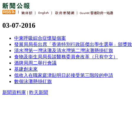
03-07-2016
中東呼吸綜合症懷疑個案
發展局局長出席「香港特別行政區傑出學生選舉」頒獎致
清水灣第一灣泳灘及清水灣第二灣泳灘懸掛紅旗
食物及衞生局局長談醫務委員會改革（只有中文）
酒牌局周二舉行會議
基建創未來
低收入在職家庭津貼明日起接受第三階段的申請
數個泳灘懸掛紅旗
新聞資料庫
|
昨天新聞