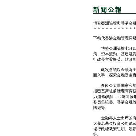
博鰲亞洲論壇與香港金
＊＊＊＊＊＊＊＊＊＊
下稿代香港金融管理局
博鰲亞洲論壇七月四日
策、資本流動、基建融
行政長官梁振英、財政
此次會議以金融為主題
面入手，探索金融促進
多位亞太區國家和地區
括巴基斯坦前總理阿齊
力浦‧勒奧魯、亞洲開發
委員吳曉靈、香港金融
國經等。
金融界人士出席的有：
大養老基金投資公司總
場行政總裁安思明、澳新銀
等。