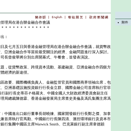
融管理局在港合辦金融合作會議
附件
＊＊＊＊＊＊＊＊＊＊＊＊＊＊
發出︰
及七月五日與香港金融管理局在港合辦金融合作會議，就貨幣政
資、亞洲金融合作等當前最受關注的經濟、金融問題進行深入探討。
司司長曾俊華將分別出席開幕式、午餐會，並發表演說。
，從貨幣政策、跨境資本流動、基建融資、亞洲金融合作四個方
實體經濟的新途徑。
政要、國際機構負責人、金融監管官員和國際商界領袖出席，包
茲、亞洲基礎設施投資銀行行長金立群、國際金融公司首席執行官菲
銀行副行長史蒂芬‧P‧格羅夫、中國全國人大財政經濟委員會副主任
管理局總裁陳德霖、香港金融發展局主席查史美倫及馮氏集團主席馮
中國進出口銀行董事長胡曉煉、國家開發銀行行長鄭之傑、加拿
裁兼首席執行官馬勤、中國銀行行長陳四清、滙控環球銀行及資本市
行集團中國區主席Warwick Smith、巴克萊銀行副主席韋德穎