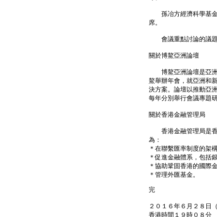
孫冶方經濟科學基金會
席。
會議重點討論的議題
關於博鰲亞洲論壇
博鰲亞洲論壇是亞洲和
鰲舉辦年會，就亞洲和
決方案。論壇以推動亞
每年分別舉行會議專題
關於香港金融管理局
香港金融管理局是香港
為：
＊在聯繫匯率制度的架
＊促進金融體系，包括
＊協助鞏固香港的國際
＊管理外匯基金。
完
２０１６年６月２８日
香港時間１９時０８分