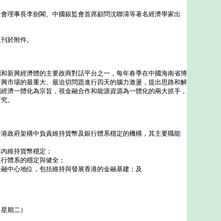
理事長李劍閣、中國銀監會首席顧問沈聯濤等著名經濟學家出
刊於附件。
新興經濟體的主要政商對話平台之一，每年春季在中國海南省博
新興市場的最重大、最迫切問題進行四天的腦力激盪，提出思路和解
洲經濟一體化為宗旨，視金融合作和能源資源為一體化的兩大抓手，
研究。
政府架構中負責維持貨幣及銀行體系穩定的機構，其主要職能
構內維持貨幣穩定；
銀行體系的穩定與健全；
金融中心地位，包括維持與發展香港的金融基建；及
（星期二）