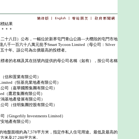
招標結果
＊＊＊＊
十八日）公布，一幅位於新界屯門青山公路—大欖段的屯門市地
一百六十八萬元批予Smart Tycoon Limited（母公司：Silver
批租期為五十年。該公司為出價最高的投標者。
者的名稱及其在括號內提供的母公司名稱（如有），按公司名稱
司（信和置業有限公司）
ent Limited（恒基兆業地產有限公司）
限公司（嘉華國際集團有限公司）
Limited（鷹君集團有限公司）
新鴻基地產發展有限公司）
限公司（佳明集團控股有限公司）
erlily Investments Limited）
宏安地產有限公司）
地盤面積約為7,578平方米，指定作私人住宅用途。最低及最高的
方米及27,280平方米。