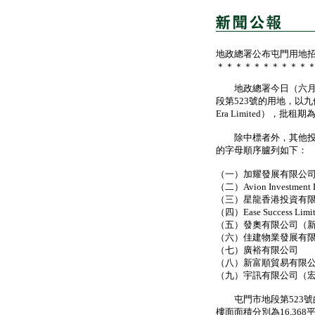
地政總署公布屯門用地
＊＊＊＊＊＊＊＊＊＊
地政總署今日（六月二
段第523號的用地，以九億八千
Era Limited），
除中標者外，其他投標
的字母順序臚列如下：
（一）加耀發展有限公
（二）Avion Investm
（三）星龍香港投資有
（四）Ease Success 
（五）發奧有限公司（
（六）佳建物業發展有
（七）廣裕有限公司
（八）新富順貿易有限公司（Ging
（九）宇訊有限公司（
屯門市地段第523號的
樓面面積分別為16,368平