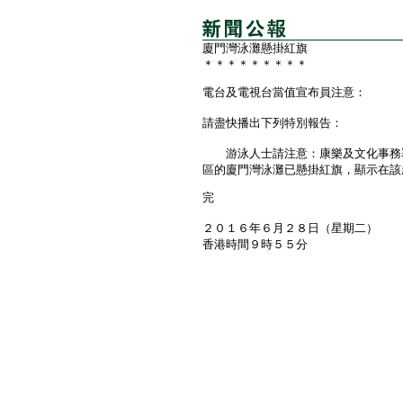
廈門灣泳灘懸掛紅旗
＊＊＊＊＊＊＊＊＊
電台及電視台當值宣布員注意：
請盡快播出下列特別報告：
游泳人士請注意：康樂及文化事務署
區的廈門灣泳灘已懸掛紅旗，顯示在該
完
２０１６年６月２８日（星期二）
香港時間９時５５分