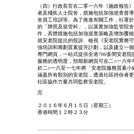
（四）行政長官在二零一六年《施政報告》
者及殘疾人士院舍，措施包括加強巡查督導
舍員工培訓等。為了推進有關工作，社署於
的「牌照及規管科」，以落實加強監管院舍
作，具體措施包括加強巡查策略及增加覆檢
就安老院提出的投訴、檢視《安老院實務守
強培訓和籌劃質素提升計劃，以及建立一個
專門網頁，一站式提供全港700多間安老
服務的透明度，預期新網頁可在二○一六年
於二○一六至一七年將「安老院服務質素小
涵蓋所有類別的安老院，透過社區持份者更
社區協作力量共同監察安老院。
完
２０１６年６月１５日（星期三）
香港時間１２時２３分