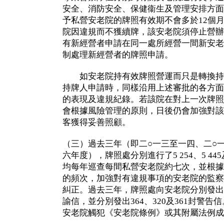
安全、消防安全、保健衞生及管理安排方面
予私營安老院的牌照有效期不會多於12個
院因違規而不獲續牌，該安老院須停止營辦
有新經營者申請在同一處所經營一間新安老
制處理新經營者的牌照申請。
如安老院持有效牌照營運而只是轉換持
持牌人申請時，同樣沿用上述審批的各方面
的表現及違規紀錄。若該院在對上一次牌照
會根據風險管理的原則，日後仍會加強對該
客獲得妥善照顧。
（三）過去三年（即二○一三至一四、二○
六年度），牌照處分別進行了5 254、5 445
均每年巡查每間私營安老院約七次，並根據
的頻次，加強對有違規事項的安老院的監察
糾正。過去三年，牌照處向安老院分別發出3 204
諭信，並分別發出364、320及361封警
安老院觸犯《安老院條例》或其附屬法例成