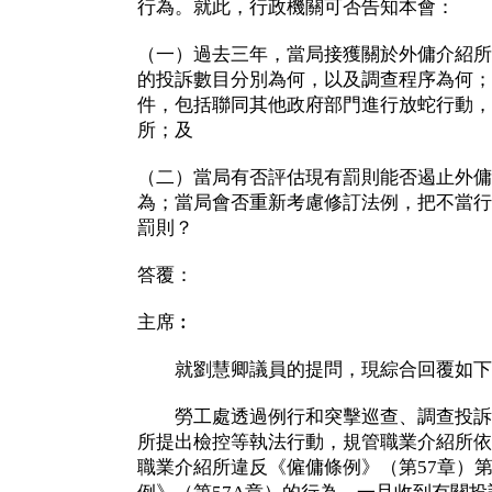
行為。就此，行政機關可否告知本會：
（一）過去三年，當局接獲關於外傭介紹所
的投訴數目分別為何，以及調查程序為何；
件，包括聯同其他政府部門進行放蛇行動，
所；及
（二）當局有否評估現有罰則能否遏止外傭
為；當局會否重新考慮修訂法例，把不當行
罰則？
答覆：
主席︰
就劉慧卿議員的提問，現綜合回覆如下
勞工處透過例行和突擊巡查、調查投訴
所提出檢控等執法行動，規管職業介紹所依
職業介紹所違反《僱傭條例》（第57章）第