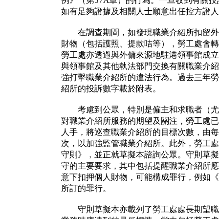
例》（第57A章）的行為。一旦收到有關
如有足夠證據及相關人士願意出任控方證人
在調查期間，如發現職業介紹所扣留外
財物（包括護照、提款咭等），勞工處會轉
勞工處亦透過與外傭來源地駐港領事館成立
與領事館及其他執法部門交換有關職業介紹
強打擊職業介紹所的違法行為。過去三年勞
紹所的投訴數字載於附表。
考慮到公眾，特別是僱主和求職者（尤
對職業介紹所服務的期望及關注，勞工處已
人手，將巡查職業介紹所的目標次數，由每年1 
次，以加強監管職業介紹所。此外，勞工處
守則》，並正就草擬本諮詢公眾。守則草擬
守的主要要求，其中包括提醒職業介紹所應
意下扣押個人財物，可能構成罪行，例如《
所訂的罪行。
守則草擬本亦載列了勞工處處長期望職