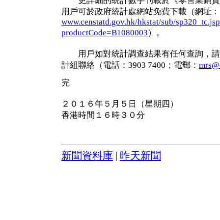
更詳細的統計數字刊載於《零售業銷貨
用戶可於政府統計處網站免費下載（網址﹕
www.censtatd.gov.hk/hkstat/sub/sp320_tc.js
productCode=B1080003
）。
用戶如對統計調查結果有任何查詢，請
計組聯絡（電話：3903 7400；電郵：
mrs@c
完
２０１６年５月５日（星期四）
香港時間１６時３０分
新聞資料庫
|
昨天新聞