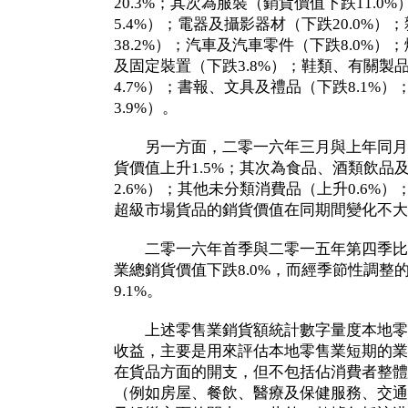
20.3%；其次為服裝（銷貨價值下跌11.0
5.4%）；電器及攝影器材（下跌20.0%
38.2%）；汽車及汽車零件（下跌8.0%）
及固定裝置（下跌3.8%）；鞋類、有關製
4.7%）；書報、文具及禮品（下跌8.1%
3.9%）。
另一方面，二零一六年三月與上年同月
貨價值上升1.5%；其次為食品、酒類飲品
2.6%）；其他未分類消費品（上升0.6%）
超級市場貨品的銷貨價值在同期間變化不大
二零一六年首季與二零一五年第四季比
業總銷貨價值下跌8.0%，而經季節性調整
9.1%。
上述零售業銷貨額統計數字量度本地零
收益，主要是用來評估本地零售業短期的業
在貨品方面的開支，但不包括佔消費者整體
（例如房屋、餐飲、醫療及保健服務、交通