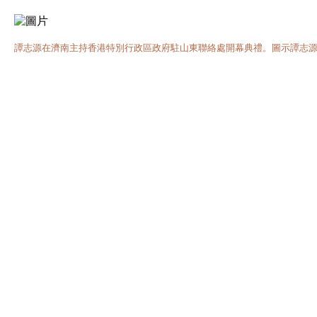
譚志源在濟南主持香港特別行政區政府駐山東聯絡處開幕典禮。圖示譚志