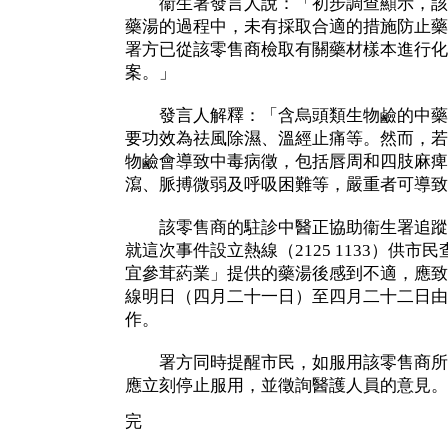
衞生署發言人說：「初步調查顯示，該
藥湯的過程中，未有採取合適的措施防止藥
署方已從該零售商檢取有關藥材樣本進行化
案。」
發言人解釋：「含烏頭類生物鹼的中藥
要功效為祛風除濕、溫經止痛等。然而，若
物鹼會導致中毒病徵，包括唇周和四肢麻痺
瀉、脈搏微弱及呼吸困難等，嚴重者可導致
該零售商的駐診中醫正協助衞生署追蹤
就這次事件設立熱線（2125 1133）供
宜參茸葯業」提供的藥湯後感到不適，應致
線明日（四月二十一日）至四月二十二日由
作。
署方同時提醒市民，如服用該零售商所
應立刻停止服用，並徵詢醫護人員的意見。
完