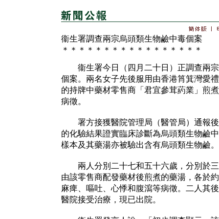
衞生署調查兩宗烏頭類生物鹼中毒個案
＊＊＊＊＊＊＊＊＊＊＊＊＊＊＊＊＊
衞生署今日（四月二十日）正調查兩宗
個案。兩名女子先後服用由香港筲箕灣愛禮
的持牌中藥材零售商「君宜參茸葯業」煎煮
病徵。
署方接獲醫院管理局（醫管局）通報後
的化驗結果證實臨床診斷為烏頭類生物鹼中
樣本及其藥湯亦被驗出含有烏頭類生物鹼。
兩人分別二十七和五十六歲，分別於三
由該零售商配發藥材後煎煮的藥湯，各於約
麻痺、嘔吐、心悸和腹瀉等病徵。二人其後
醫院接受治療，現已出院。