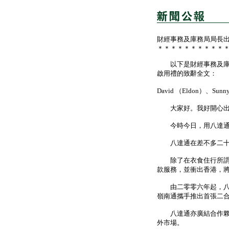
財經事務及庫務局局長
＊＊＊＊＊＊＊＊＊＊
以下是財經事務及庫務局
啟用禮的致辭全文：
David （Eldon）、S
大家好。我好開心出席今
今時今日，用八達通咭
八達通在差不多二十年
除了在衣食住行所謂「
款服務，並衝出香港，
由二零零六年起，八達
嶺南通攜手推出首張二
八達通亦廣結合作夥伴
外市場。