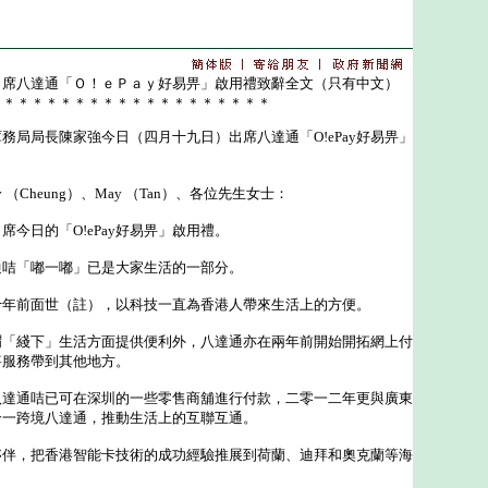
出席八達通「Ｏ！ｅＰａｙ好易畀」啟用禮致辭全文（只有中文）
＊＊＊＊＊＊＊＊＊＊＊＊＊＊＊＊＊＊＊＊
局長陳家強今日（四月十九日）出席八達通「O!ePay好易畀」
unny （Cheung）、May （Tan）、各位先生女士：
日的「O!ePay好易畀」啟用禮。
「嘟一嘟」已是大家生活的一部分。
前面世（註），以科技一直為香港人帶來生活上的方便。
綫下」生活方面提供便利外，八達通亦在兩年前開始開拓網上付
將服務帶到其他地方。
通咭已可在深圳的一些零售商舖進行付款，二零一二年更與廣東
合一跨境八達通，推動生活上的互聯互通。
，把香港智能卡技術的成功經驗推展到荷蘭、迪拜和奧克蘭等海