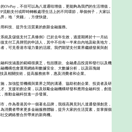
!ePay，不但可以為八達通咭增值，更能夠為我們的生活增值，
2P流動支付或即時轉帳處理生活上的不同環節，舉個例子，大家以
易畀」地「夾錢」，方便快捷。
科技、提升生活質素的創新金融服務。
統及儲值支付工具條例》已於去年生效，過渡期將於十一月結
儲值支付工具牌照的申請人，其中不但有一半來自內地及歐美地方，
與者，可見香港市場力量的活躍。我們期望支付業界繼續發展與創
科技涵蓋的範疇很廣乏，包括匯款、金融產品投資和發行以及機
金融機構也會運用網絡和數據安全、大數據分析，以及區塊鏈
等金融科技及相關技術，提高服務效率，惠及消費者和企業。
，加強監管機構與業界之間的溝通、協助初創企業、投資者及研
人才、支援初創企業，以及鼓勵金融機構研發和應用金融科技，創造
境，推動金融科技進一步發展。
，作為香港其中一個著名品牌，我很高興見到八達通發揮創意，
畀」，為消費者帶來更多金融服務體驗，提升大家的生活質素，並掌握個
和社交網絡整合所帶來的新商機。