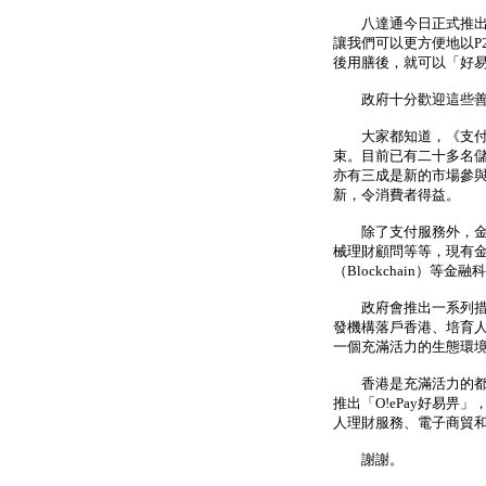
八達通今日正式推出的O
讓我們可以更方便地以P
後用膳後，就可以「好
政府十分歡迎這些善用
大家都知道，《支付系
束。目前已有二十多名
亦有三成是新的市場參
新，令消費者得益。
除了支付服務外，金融
械理財顧問等等，現有
（Blockchain）
政府會推出一系列措施
發機構落戶香港、培育
一個充滿活力的生態環
香港是充滿活力的都市
推出「O!ePay好易
人理財服務、電子商貿
謝謝。