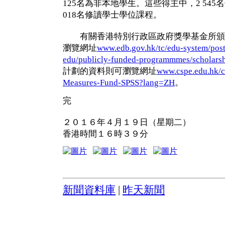
125名為非本地學生。這些得主中，2 54
018名修讀學士學位課程。
有關香港特別行政區政府獎學基金所頒
瀏覽網址
www.edb.gov.hk/tc/edu-system/post
edu/publicly-funded-programmmes/scholarsh
計劃的資料則可瀏覽網址
www.cspe.edu.hk/c
Measures-Fund-SPSS?lang=ZH
。
完
２０１６年４月１９日（星期二）
香港時間１６時３９分
新聞資料庫
|
昨天新聞