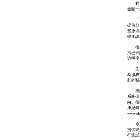
程卓端
金額一
「至
提供分
些原因
學測試
衞生署
括已登
透明度
先導
為服務
劃的醫
專設
系統備
向。衞
康紀錄
www.eh
今日
提供篩
行測試