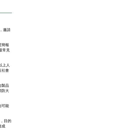
，邀請
度簡報
最常見
以上人
及社會
肉製品
預防大
肉可能
，目的
癒成