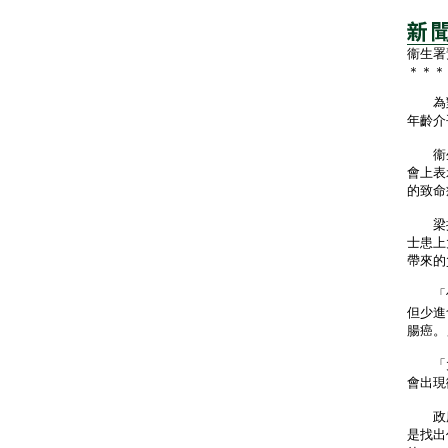
衞生署
＊＊＊
為對抗
年齡介
衞生
會上表
的致命
梁挺雄
士患上
帶來的
「值
但少進
腸癌。
「大
會出現
政府於
是找出