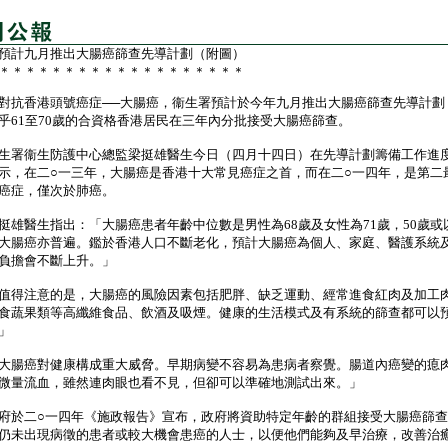
預計九月推出大腸癌篩查先導計劃（附圖）
＊＊＊＊＊＊＊＊＊＊＊＊＊＊＊＊＊＊＊
香港頭號癌症──大腸癌，衞生署預計於今年九月推出大腸癌篩查先導計劃
乎61至70歲的合資格香港居民在三年內分批接受大腸癌篩查。
署衞生防護中心總監梁挺雄醫生今日（四月十四日）在先導計劃籌備工作進
示，在二○一三年，大腸癌是香港十大常見癌症之首，而在二○一四年，是第二
癌症，僅次於肺癌。
醫生指出：「大腸癌患者年齡中位數是男性為68歲及女性為71歲，50歲或
大腸癌亦普遍。鑑於香港人口不斷老化，預計大腸癌為個人、家庭、醫護系統
負擔會不斷上升。」
得注意的是，大腸癌的風險因素包括肥胖、缺乏運動、經常進食紅肉及加工
食蔬果類等高纖維食品、飲酒及吸煙。健康的生活模式及有系統的篩查都可以
」
腸癌對健康構成重大威脅。早期病變不容易為患病者察覺。腸道內癌變的瘜
微量流血，雖然連肉眼也看不見，但卻可以準確地測試出來。」
二○一四年《施政報告》宣布，政府將資助特定年齡的群組接受大腸癌篩查
仍未出現病徵的患者或較大機會患癌的人士，以便他們能夠及早治療，改善治