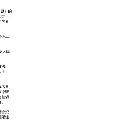
0歲）的
士於一
生的參
籌備工
使大腸
方法。
人士，
報名參
醫療醫
會被切
查。
府會資
呈陽性