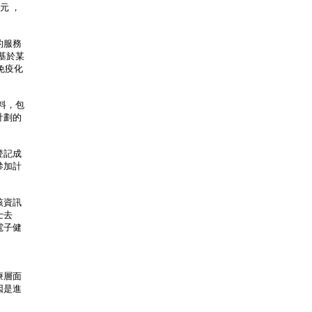
元 ，
的服務
基於某
免疫化
資料，包
計劃的
登記成
參加計
該資訊
士去
電子健
療層面
因是進