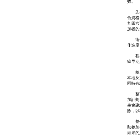
效。
先導計
合資格
九四六
加者的
衞生
作進度
程卓端
癌早期
她表
本地及
同時有
整項
加計劃
生會建
除，以
整個
助參加
結果的