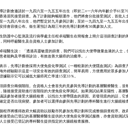
劃會邀請於一九四六至一九五五年出生（即於二○一六年內年齡介乎61至7
香港居民接受篩查。為了計劃能夠暢順運作，他們將會分批接受測試，首批人
至一九四八年出生，他們暫定於九月參與計劃，至於一九四九至一九五五年出
安排會容後公布。衞生署預計為期三年的先導計劃將有30萬參加人次。
防護中心監測及流行病學處主任程卓端醫生在簡報會上簡介這項篩查計劃的
，同時呼籲醫生及合資格人士參加計劃。
醫生說： 「透過高靈敏度的篩查，我們可以找出大便帶微量血液的人士，
患者能夠及早獲得診治，有效改善大腸癌的治癒率。」
示，先導計劃會採用大便免疫化學測試（一種較新的大便隱血測試）為篩查
海外經驗顯示這是一項安全有效的篩查測試，簡單易用，方便應用於眾多參加
證據顯示它可以減低大腸癌死亡率達15至33％。
篩查分兩個階段。合資格人士會首先約見參與先導計劃的基層醫療醫生，並
，隨後接受資助進行首階段的大便免疫化學測試。如果測試結果呈陽性，基層
議該參加者接受大腸鏡檢查，以找出大便帶隱血的原因。若發現瘜肉的話，它
確定是否出現病變。參加者可以選擇由參與先導計劃的專科醫生進行大腸鏡檢
程序將獲得政府大幅資助以鼓勵市民參加先導計劃和完成整個篩查程序。政
者接受由已登記的基層醫療醫生提供的大便免疫化學測試服務，亦會資助測試
人士接受已登記的專科醫生提供指定的大腸鏡檢查服務。