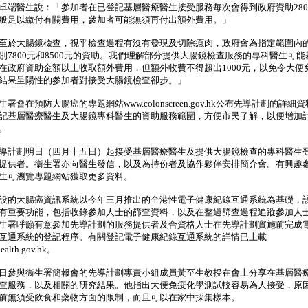
醫生說：「參加者在已登記基層醫療醫生接受服務每次會得到政府資助280
般足以繳付有關費用，參加者可能無須再付出額外費用。」
於大腸鏡檢查，視乎檢查過程有沒有發現及切除瘜肉，政府會為指定範圍內
別7800元和8500元的資助。我們理解部分提供大腸鏡檢查服務的專科醫生可能
在政府資助金額以上收取額外費用，但額外收費不得超出1000元，以免令大便
結果呈陽性的參加者對接受大腸鏡檢查卻步。」
會在預防大腸癌的專題網站www.colonscreen.gov.hk公布先導計劃的詳細
記基層醫療醫生及大腸鏡專科醫生的資助服務範圍，方便市民了解，以便增加
。
計劃明日（四月十五日）起接受基層醫療醫生及提供大腸鏡檢查的專科醫生
提供者。衞生署亦向醫生發信，以及為持份者及協作夥伴安排簡介會。有興趣
生可瀏覽專題網站獲取更多資料。
的大腸癌資訊系統以今年三月推出的全港性電子健康紀錄互通系統為基礎，
有重要功能，包括收錄參加人士的篩查資料，以及在整過篩查過程追蹤參加人
生署呼籲有意參加先導計劃的服務提供者及合資格人士在先導計劃實施前完成
互通系統的登記程序。有關登記電子健康紀錄互通系統的詳情已上載
ealth.gov.hk。
參與衞生署簡報會的先導計劃專責小組成員黃至生教授在會上分享在基層醫
查服務，以及相關的研究結果。他指出大便免疫化學測試較容易為人接受，原
前無須受飲食和藥物方面的限制，而且可以在家中採集樣本。