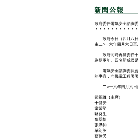
政府委任電氣安全諮詢
＊＊＊＊＊＊＊＊＊＊
政府今日（四月八日）
由二○一六年四月六日至
政府同時再度委任十二
為期兩年。四名新成員
電氣安全諮詢委員會負
的事宜，向機電工程署
二○一六年四月六日起
鍾福維（主席）
于健安
韋業堅
駱癸生
黎翠怡
張洪鈞
單朗英
蔡偉民