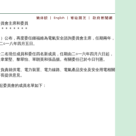
委員會主席和委員
＊＊＊＊＊＊＊＊
公布，再度委任鍾福維為電氣安全諮詢委員會主席，任期兩年，
二○一八年四月五日。
名現任成員和委任四名新成員，任期由二○一六年四月六日起，
是韋業堅、黎翠怡、單朗英和張晶揚。有關委任已於今日刊憲。
責就供電、電力裝置、電力線路、電氣產品安全及安全用電相關
署長提供意見。
委員會的成員名單如下：