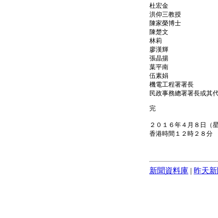
杜宏金
洪仰三教授
陳家榮博士
陳楚文
林莉
廖漢輝
張晶揚
葉平南
伍素娟
機電工程署署長
民政事務總署署長或其
完
２０１６年４月８日（
香港時間１２時２８分
新聞資料庫
|
昨天新