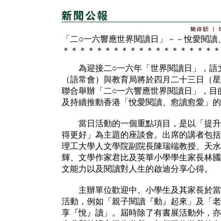
「二○一六響應世界閱讀日」－－悅愛閱讀
＊＊＊＊＊＊＊＊＊＊＊＊＊＊＊＊＊＊＊
為迎接二○一六年「世界閱讀日」，語
（語常會）與教育局將於四月二十三日（星
聯合舉辦「二○一六響應世界閱讀日」，目
及持續推動香港「悅愛閱讀、愈讀愈愛」的
當日活動的一個重點項目，是以「提升
得更好」為主題的座談會。出席的講者包括
理工大學人文學院副院長陳瑞端教授、天水
輝、文學作家君比及英華小學學生家長林國
文能力以及閱讀對人生的啟迪分享心得。
主辦單位歡迎中、小學生及其家長於當
活動，例如「親子閱讀『動』起來」及「老
享『悅』讀」。屆時除了有書展活動外，亦