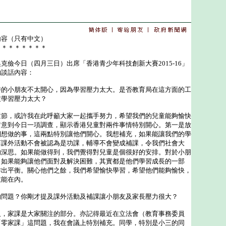
內容（只有中文）
＊＊＊＊＊＊＊＊
今日（四月三日）出席「香港青少年科技創新大賽2015-16」
的談話內容：
時的小朋友不太開心，因為學習壓力太大。是否教育局在這方面的工
友學習壓力太大？
童節，或許我在此呼籲大家一起攜手努力，希望我們的兒童能夠愉快
留意到今日一項調查，顯示香港兒童對兩件事情特別開心。第一是放
們想做的事，這兩點特別讓他們開心。我想補充，如果能讓我們的學
而課外活動不會被認為是功課，輔導不會變成補課，令我們社會大
夠深思。如果能做得到，我們覺得對兒童是個很好的安排。對於小朋
，如果能夠讓他們面對及解決困難，其實都是他們學習成長的一部
作出平衡。關心他們之餘，我們希望愉快學習，希望他們能夠愉快，
效能在內。
的問題？你剛才提及課外活動及補課讓小朋友及家長壓力很大？
及，家課是大家關注的部分。亦記得最近在立法會（教育事務委員
「零家課」這問題，我在會議上特別補充。同學，特別是小三的同