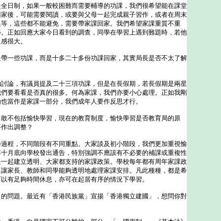
是全日制，如果一般較困難而需要輔導的功課，我們很希望能在課堂
回家後，可能需要閱讀，或要與父母一起完成親子習作，或者在周末
集等，這些都不能避免，需要帶家課回家。我們希望家課重質不重
學。正如回應大家今日看到的調查，同學在學習上遇到難題時，若他
足感很大。
是帶一些功課，而是十多二十多份功課回家，其實局長是否不太了解
的討論，有議員提及二十三項功課，但是在長假期，若長假期是兩星
我們要看看是否真的很多。何為家課，我們亦要小心處理。正如我剛
動也當作是家課一部分，我們成年人要作反思才行。
勇敢不包括愉快學習，現在的教育制度，愉快學習是否教育局的原
要作出調整？
學過程，不同階段有不同重點。大家談及初小階段，我們更加重視愉
年十月底向學校發出通告，特別強調不應該有不必要的補課或重複性
長一起建立透明、大家都支持的家課政策。學校每年都有周年家課政
，讓家長、教師和同學能夠透明地處理家課安排。凡此種種，都是希
可以有足夠時間休息，亦可在起居有序的情況下學習。
」的問題。最近有「香港民族黨」宣揚「香港獨立建國」，想問你對