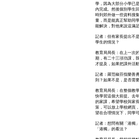
學，因為大部分小學已
內完成。然後個別學生
時到郊外做一些資料搜
量，而是能真正幫助同
能解決，對他來說這滿
記者：但有家長提出不
學生的情況？
教育局局長：在上一次
期，有二十三項功課，
才提及，如果把課外活
記者：羅范椒芬指樂善
則？如果不是，是否需
教育局局長：在整個教
快學習這個大前提。去
的家課，希望學校與家
策，可以放上學校網頁
望在合理情況下，同學
記者：想問有關「港獨
「港獨」的看法？