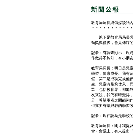
教育局局長與傳媒談話
＊＊＊＊＊＊＊＊＊＊
以下是教育局局長吳克儉
頒獎典禮後，會見傳媒
記者：有調查顯示，現
作做得不夠好，令小朋
教育局局長：明日是兒
學習，健康成長。我有
假，第二是成功完成他
生、兒童有足夠休息，
眾，包括教育界，都能
友來說，我們有時覺得
分，希望兩者之間能夠
但亦要有學與教的學習
記者：現在認為是學校
教育局局長：剛才我提
會）會議上，有人提出