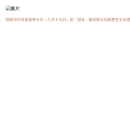
財政司司長曾俊華今日（三月十九日）於「恒生－饒宗頤文化館歷史文化獎勵計