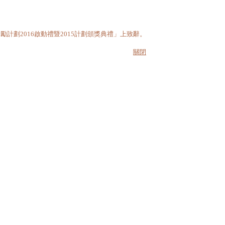
劃2016啟動禮暨2015計劃頒獎典禮」上致辭。
關閉